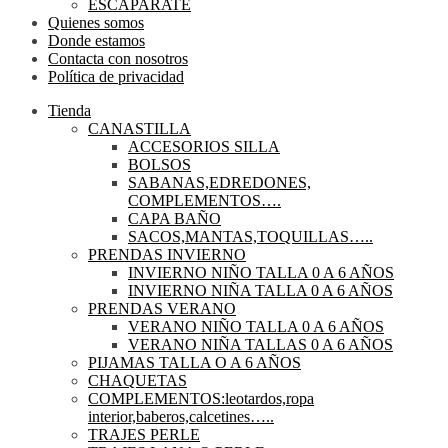
ESCAPARATE
Quienes somos
Donde estamos
Contacta con nosotros
Política de privacidad
Tienda
CANASTILLA
ACCESORIOS SILLA
BOLSOS
SABANAS,EDREDONES,
COMPLEMENTOS….
CAPA BAÑO
SACOS,MANTAS,TOQUILLAS…..
PRENDAS INVIERNO
INVIERNO NIÑO TALLA 0 A 6 AÑOS
INVIERNO NIÑA TALLA 0 A 6 AÑOS
PRENDAS VERANO
VERANO NIÑO TALLA 0 A 6 AÑOS
VERANO NIÑA TALLAS 0 A 6 AÑOS
PIJAMAS TALLA O A 6 AÑOS
CHAQUETAS
COMPLEMENTOS:leotardos,ropa
interior,baberos,calcetines…..
TRAJES PERLE