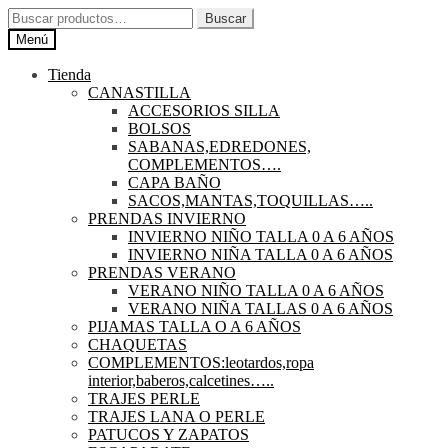
Ir
Ir
Buscar
Buscar
a
al
por:
Menú
la
contenido
navegación
Tienda
CANASTILLA
ACCESORIOS SILLA
BOLSOS
SABANAS,EDREDONES,
COMPLEMENTOS….
CAPA BAÑO
SACOS,MANTAS,TOQUILLAS…..
PRENDAS INVIERNO
INVIERNO NIÑO TALLA 0 A 6 AÑOS
INVIERNO NIÑA TALLA 0 A 6 AÑOS
PRENDAS VERANO
VERANO NIÑO TALLA 0 A 6 AÑOS
VERANO NIÑA TALLAS 0 A 6 AÑOS
PIJAMAS TALLA O A 6 AÑOS
CHAQUETAS
COMPLEMENTOS:leotardos,ropa
interior,baberos,calcetines…..
TRAJES PERLE
TRAJES LANA O PERLE
PATUCOS Y ZAPATOS