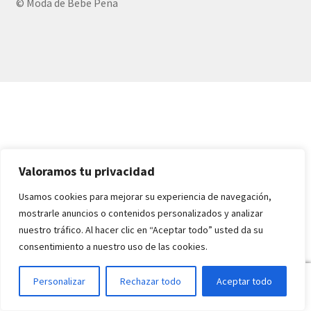
© Moda de Bebe Peña
Expandi
PRENDAS INVIERNO
el
menú
Expandi
PRENDAS VERANO
hijo
el
menú
PIJAMAS TALLA O A 6 AÑOS
hijo
CHAQUETAS
COMPLEMENTOS:leotardos,ropa
Valoramos tu privacidad
interior,baberos,calcetines…..
Usamos cookies para mejorar su experiencia de navegación,
mostrarle anuncios o contenidos personalizados y analizar
TRAJES PERLE
nuestro tráfico. Al hacer clic en “Aceptar todo” usted da su
consentimiento a nuestro uso de las cookies.
TRAJES LANA O PERLE
0
Personalizar
Rechazar todo
Aceptar todo
PATUCOS Y ZAPATOS
Buscar
Buscar