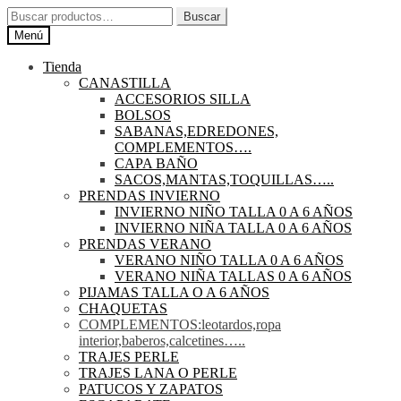
Ir
Ir
Buscar
Buscar
a
al
por:
Menú
la
contenido
navegación
Tienda
CANASTILLA
ACCESORIOS SILLA
BOLSOS
SABANAS,EDREDONES,
COMPLEMENTOS….
CAPA BAÑO
SACOS,MANTAS,TOQUILLAS…..
PRENDAS INVIERNO
INVIERNO NIÑO TALLA 0 A 6 AÑOS
INVIERNO NIÑA TALLA 0 A 6 AÑOS
PRENDAS VERANO
VERANO NIÑO TALLA 0 A 6 AÑOS
VERANO NIÑA TALLAS 0 A 6 AÑOS
PIJAMAS TALLA O A 6 AÑOS
CHAQUETAS
COMPLEMENTOS:leotardos,ropa
interior,baberos,calcetines…..
TRAJES PERLE
TRAJES LANA O PERLE
PATUCOS Y ZAPATOS