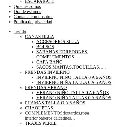
ESCAPARATE
Quienes somos
Donde estamos
Contacta con nosotros
Política de privacidad
Tienda
CANASTILLA
ACCESORIOS SILLA
BOLSOS
SABANAS,EDREDONES,
COMPLEMENTOS….
CAPA BAÑO
SACOS,MANTAS,TOQUILLAS…..
PRENDAS INVIERNO
INVIERNO NIÑO TALLA 0 A 6 AÑOS
INVIERNO NIÑA TALLA 0 A 6 AÑOS
PRENDAS VERANO
VERANO NIÑO TALLA 0 A 6 AÑOS
VERANO NIÑA TALLAS 0 A 6 AÑOS
PIJAMAS TALLA O A 6 AÑOS
CHAQUETAS
COMPLEMENTOS:leotardos,ropa
interior,baberos,calcetines…..
TRAJES PERLE