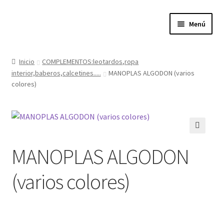
Ir
Ir
Menú
a
al
la
contenido
Expandi
Tienda
navegación
el
Inicio
COMPLEMENTOS:leotardos,ropa
menú
interior,baberos,calcetines.....
MANOPLAS ALGODON (varios
Quienes somos
hijo
colores)
Donde estamos
Contacta con nosotros
🔍
MANOPLAS ALGODON
Política de privacidad
(varios colores)