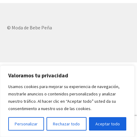
TRAJES PERLE
© Moda de Bebe Peña
TRAJES LANA O PERLE
PATUCOS Y ZAPATOS
ESCAPARATE
Valoramos tu privacidad
Quienes somos
Usamos cookies para mejorar su experiencia de navegación,
mostrarle anuncios o contenidos personalizados y analizar
Donde estamos
nuestro tráfico. Al hacer clic en “Aceptar todo” usted da su
consentimiento a nuestro uso de las cookies.
Contacta con nosotros
0
Personalizar
Rechazar todo
Aceptar todo
Política de privacidad
Buscar
Buscar