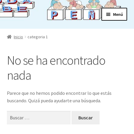
Ir
Ir
Menú
a
al
la
contenido
Expandi
Tienda
navegación
el
Inicio
categoria 1
menú
Expandi
CANASTILLA
hijo
el
No se ha encontrado
menú
Expandi
PRENDAS INVIERNO
hijo
el
nada
menú
Expandi
PRENDAS VERANO
hijo
el
menú
PIJAMAS TALLA O A 6 AÑOS
Parece que no hemos podido encontrar lo que estás
hijo
buscando. Quizá pueda ayudarte una búsqueda.
CHAQUETAS
Buscar:
COMPLEMENTOS:leotardos,ropa
interior,baberos,calcetines…..