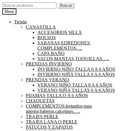
Ir
Ir
Buscar
Buscar
a
al
por:
Menú
la
contenido
navegación
Tienda
CANASTILLA
ACCESORIOS SILLA
BOLSOS
SABANAS,EDREDONES,
COMPLEMENTOS….
CAPA BAÑO
SACOS,MANTAS,TOQUILLAS…..
PRENDAS INVIERNO
INVIERNO NIÑO TALLA 0 A 6 AÑOS
INVIERNO NIÑA TALLA 0 A 6 AÑOS
PRENDAS VERANO
VERANO NIÑO TALLA 0 A 6 AÑOS
VERANO NIÑA TALLAS 0 A 6 AÑOS
PIJAMAS TALLA O A 6 AÑOS
CHAQUETAS
COMPLEMENTOS:leotardos,ropa
interior,baberos,calcetines…..
TRAJES PERLE
TRAJES LANA O PERLE
PATUCOS Y ZAPATOS