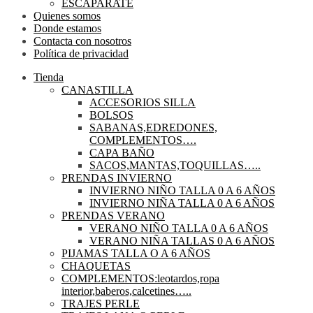
ESCAPARATE
Quienes somos
Donde estamos
Contacta con nosotros
Política de privacidad
Tienda
CANASTILLA
ACCESORIOS SILLA
BOLSOS
SABANAS,EDREDONES,
COMPLEMENTOS….
CAPA BAÑO
SACOS,MANTAS,TOQUILLAS…..
PRENDAS INVIERNO
INVIERNO NIÑO TALLA 0 A 6 AÑOS
INVIERNO NIÑA TALLA 0 A 6 AÑOS
PRENDAS VERANO
VERANO NIÑO TALLA 0 A 6 AÑOS
VERANO NIÑA TALLAS 0 A 6 AÑOS
PIJAMAS TALLA O A 6 AÑOS
CHAQUETAS
COMPLEMENTOS:leotardos,ropa
interior,baberos,calcetines…..
TRAJES PERLE