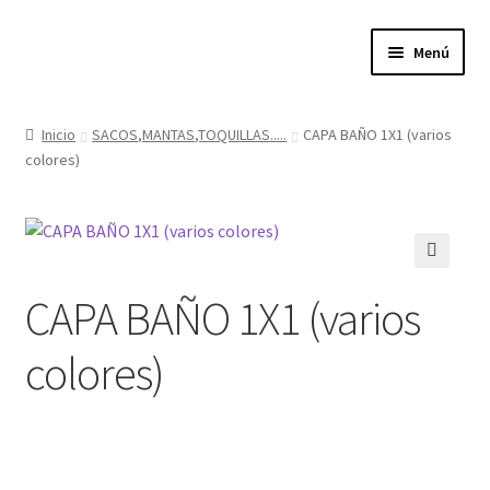
Ir
Ir
Menú
a
al
la
contenido
Expandi
Tienda
navegación
el
Inicio
SACOS,MANTAS,TOQUILLAS.....
CAPA BAÑO 1X1 (varios
menú
colores)
Quienes somos
hijo
Donde estamos
Contacta con nosotros
🔍
CAPA BAÑO 1X1 (varios
Política de privacidad
colores)