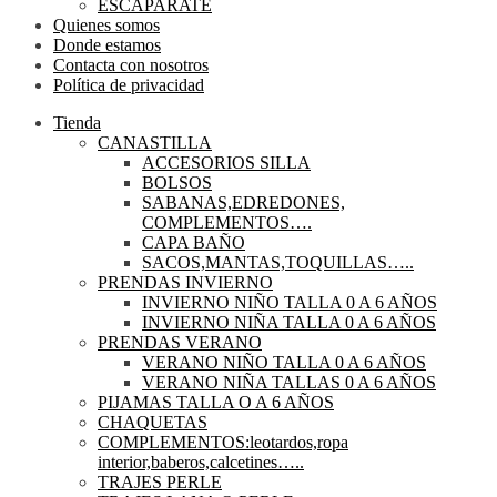
ESCAPARATE
Quienes somos
Donde estamos
Contacta con nosotros
Política de privacidad
Tienda
CANASTILLA
ACCESORIOS SILLA
BOLSOS
SABANAS,EDREDONES,
COMPLEMENTOS….
CAPA BAÑO
SACOS,MANTAS,TOQUILLAS…..
PRENDAS INVIERNO
INVIERNO NIÑO TALLA 0 A 6 AÑOS
INVIERNO NIÑA TALLA 0 A 6 AÑOS
PRENDAS VERANO
VERANO NIÑO TALLA 0 A 6 AÑOS
VERANO NIÑA TALLAS 0 A 6 AÑOS
PIJAMAS TALLA O A 6 AÑOS
CHAQUETAS
COMPLEMENTOS:leotardos,ropa
interior,baberos,calcetines…..
TRAJES PERLE