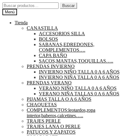
Ir
Ir
Buscar
Buscar
a
al
por:
Menú
la
contenido
navegación
Tienda
CANASTILLA
ACCESORIOS SILLA
BOLSOS
SABANAS,EDREDONES,
COMPLEMENTOS….
CAPA BAÑO
SACOS,MANTAS,TOQUILLAS…..
PRENDAS INVIERNO
INVIERNO NIÑO TALLA 0 A 6 AÑOS
INVIERNO NIÑA TALLA 0 A 6 AÑOS
PRENDAS VERANO
VERANO NIÑO TALLA 0 A 6 AÑOS
VERANO NIÑA TALLAS 0 A 6 AÑOS
PIJAMAS TALLA O A 6 AÑOS
CHAQUETAS
COMPLEMENTOS:leotardos,ropa
interior,baberos,calcetines…..
TRAJES PERLE
TRAJES LANA O PERLE
PATUCOS Y ZAPATOS