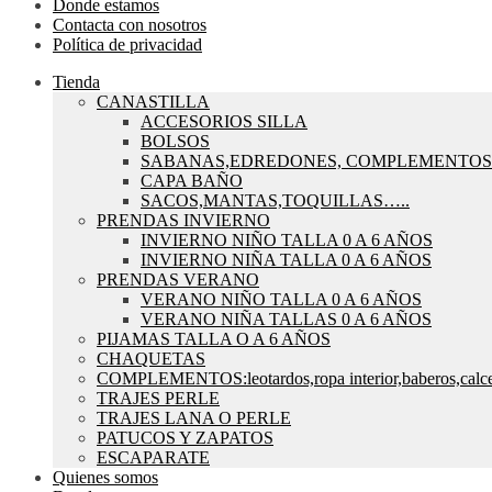
Donde estamos
Contacta con nosotros
Política de privacidad
Tienda
CANASTILLA
ACCESORIOS SILLA
BOLSOS
SABANAS,EDREDONES, COMPLEMENTOS
CAPA BAÑO
SACOS,MANTAS,TOQUILLAS…..
PRENDAS INVIERNO
INVIERNO NIÑO TALLA 0 A 6 AÑOS
INVIERNO NIÑA TALLA 0 A 6 AÑOS
PRENDAS VERANO
VERANO NIÑO TALLA 0 A 6 AÑOS
VERANO NIÑA TALLAS 0 A 6 AÑOS
PIJAMAS TALLA O A 6 AÑOS
CHAQUETAS
COMPLEMENTOS:leotardos,ropa interior,baberos,calce
TRAJES PERLE
TRAJES LANA O PERLE
PATUCOS Y ZAPATOS
ESCAPARATE
Quienes somos