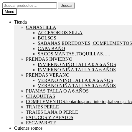
Ir
Ir
Buscar
Buscar
a
al
por:
Menú
la
contenido
navegación
Tienda
CANASTILLA
ACCESORIOS SILLA
BOLSOS
SABANAS,EDREDONES, COMPLEMENTOS
CAPA BAÑO
SACOS,MANTAS,TOQUILLAS…..
PRENDAS INVIERNO
INVIERNO NIÑO TALLA 0 A 6 AÑOS
INVIERNO NIÑA TALLA 0 A 6 AÑOS
PRENDAS VERANO
VERANO NIÑO TALLA 0 A 6 AÑOS
VERANO NIÑA TALLAS 0 A 6 AÑOS
PIJAMAS TALLA O A 6 AÑOS
CHAQUETAS
COMPLEMENTOS:leotardos,ropa interior,baberos,calce
TRAJES PERLE
TRAJES LANA O PERLE
PATUCOS Y ZAPATOS
ESCAPARATE
Quienes somos