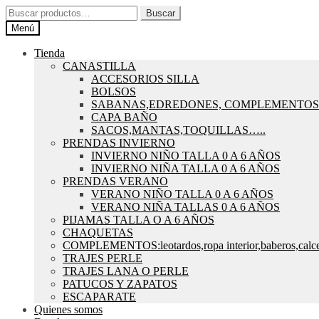
Ir
Ir
Buscar
Buscar
a
al
por:
Menú
la
contenido
navegación
Tienda
CANASTILLA
ACCESORIOS SILLA
BOLSOS
SABANAS,EDREDONES, COMPLEMENTOS
CAPA BAÑO
SACOS,MANTAS,TOQUILLAS…..
PRENDAS INVIERNO
INVIERNO NIÑO TALLA 0 A 6 AÑOS
INVIERNO NIÑA TALLA 0 A 6 AÑOS
PRENDAS VERANO
VERANO NIÑO TALLA 0 A 6 AÑOS
VERANO NIÑA TALLAS 0 A 6 AÑOS
PIJAMAS TALLA O A 6 AÑOS
CHAQUETAS
COMPLEMENTOS:leotardos,ropa interior,baberos,calce
TRAJES PERLE
TRAJES LANA O PERLE
PATUCOS Y ZAPATOS
ESCAPARATE
Quienes somos