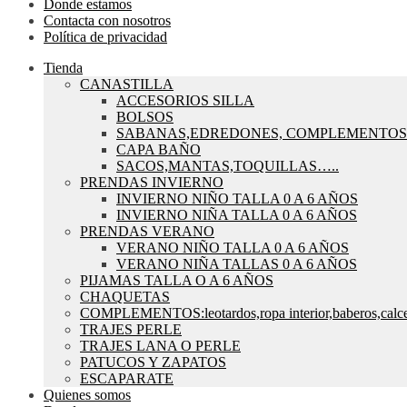
Donde estamos
Contacta con nosotros
Política de privacidad
Tienda
CANASTILLA
ACCESORIOS SILLA
BOLSOS
SABANAS,EDREDONES, COMPLEMENTOS
CAPA BAÑO
SACOS,MANTAS,TOQUILLAS…..
PRENDAS INVIERNO
INVIERNO NIÑO TALLA 0 A 6 AÑOS
INVIERNO NIÑA TALLA 0 A 6 AÑOS
PRENDAS VERANO
VERANO NIÑO TALLA 0 A 6 AÑOS
VERANO NIÑA TALLAS 0 A 6 AÑOS
PIJAMAS TALLA O A 6 AÑOS
CHAQUETAS
COMPLEMENTOS:leotardos,ropa interior,baberos,calce
TRAJES PERLE
TRAJES LANA O PERLE
PATUCOS Y ZAPATOS
ESCAPARATE
Quienes somos