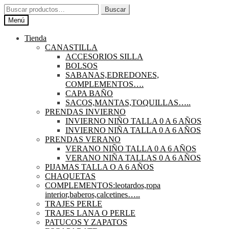
Ir
Ir
Buscar
Buscar
a
al
por:
Menú
la
contenido
navegación
Tienda
CANASTILLA
ACCESORIOS SILLA
BOLSOS
SABANAS,EDREDONES,
COMPLEMENTOS….
CAPA BAÑO
SACOS,MANTAS,TOQUILLAS…..
PRENDAS INVIERNO
INVIERNO NIÑO TALLA 0 A 6 AÑOS
INVIERNO NIÑA TALLA 0 A 6 AÑOS
PRENDAS VERANO
VERANO NIÑO TALLA 0 A 6 AÑOS
VERANO NIÑA TALLAS 0 A 6 AÑOS
PIJAMAS TALLA O A 6 AÑOS
CHAQUETAS
COMPLEMENTOS:leotardos,ropa
interior,baberos,calcetines…..
TRAJES PERLE
TRAJES LANA O PERLE
PATUCOS Y ZAPATOS