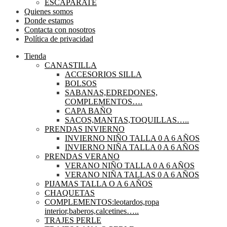
ESCAPARATE
Quienes somos
Donde estamos
Contacta con nosotros
Política de privacidad
Tienda
CANASTILLA
ACCESORIOS SILLA
BOLSOS
SABANAS,EDREDONES,
COMPLEMENTOS….
CAPA BAÑO
SACOS,MANTAS,TOQUILLAS…..
PRENDAS INVIERNO
INVIERNO NIÑO TALLA 0 A 6 AÑOS
INVIERNO NIÑA TALLA 0 A 6 AÑOS
PRENDAS VERANO
VERANO NIÑO TALLA 0 A 6 AÑOS
VERANO NIÑA TALLAS 0 A 6 AÑOS
PIJAMAS TALLA O A 6 AÑOS
CHAQUETAS
COMPLEMENTOS:leotardos,ropa
interior,baberos,calcetines…..
TRAJES PERLE