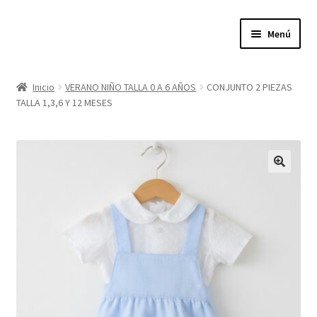
Ir
Ir
Menú
a
al
la
contenido
Expandi
Tienda
navegación
el
Inicio
VERANO NIÑO TALLA 0 A 6 AÑOS
CONJUNTO 2 PIEZAS
menú
TALLA 1,3,6 Y 12 MESES
Quienes somos
hijo
Donde estamos
Contacta con nosotros
🔍
Política de privacidad