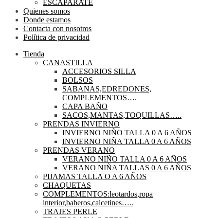
ESCAPARATE
Quienes somos
Donde estamos
Contacta con nosotros
Política de privacidad
Tienda
CANASTILLA
ACCESORIOS SILLA
BOLSOS
SABANAS,EDREDONES,
COMPLEMENTOS….
CAPA BAÑO
SACOS,MANTAS,TOQUILLAS…..
PRENDAS INVIERNO
INVIERNO NIÑO TALLA 0 A 6 AÑOS
INVIERNO NIÑA TALLA 0 A 6 AÑOS
PRENDAS VERANO
VERANO NIÑO TALLA 0 A 6 AÑOS
VERANO NIÑA TALLAS 0 A 6 AÑOS
PIJAMAS TALLA O A 6 AÑOS
CHAQUETAS
COMPLEMENTOS:leotardos,ropa
interior,baberos,calcetines…..
TRAJES PERLE