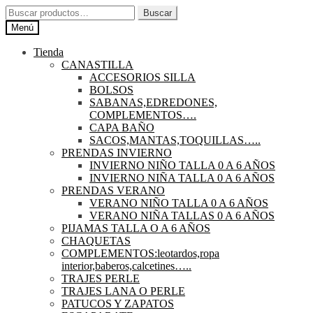
Ir
Ir
Buscar
Buscar
a
al
por:
Menú
la
contenido
navegación
Tienda
CANASTILLA
ACCESORIOS SILLA
BOLSOS
SABANAS,EDREDONES,
COMPLEMENTOS….
CAPA BAÑO
SACOS,MANTAS,TOQUILLAS…..
PRENDAS INVIERNO
INVIERNO NIÑO TALLA 0 A 6 AÑOS
INVIERNO NIÑA TALLA 0 A 6 AÑOS
PRENDAS VERANO
VERANO NIÑO TALLA 0 A 6 AÑOS
VERANO NIÑA TALLAS 0 A 6 AÑOS
PIJAMAS TALLA O A 6 AÑOS
CHAQUETAS
COMPLEMENTOS:leotardos,ropa
interior,baberos,calcetines…..
TRAJES PERLE
TRAJES LANA O PERLE
PATUCOS Y ZAPATOS