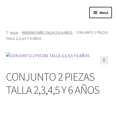
Ir
Ir
Menú
a
al
la
contenido
Expandi
Tienda
navegación
el
Inicio
INVIERNO NIÑO TALLA 0 A 6 AÑOS
CONJUNTO 2 PIEZAS
menú
TALLA 2,3,4,5 Y 6 AÑOS
Quienes somos
hijo
Donde estamos
Contacta con nosotros
🔍
CONJUNTO 2 PIEZAS
Política de privacidad
TALLA 2,3,4,5 Y 6 AÑOS