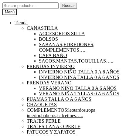
Ir
Ir
Buscar
Buscar
a
al
por:
Menú
la
contenido
navegación
Tienda
CANASTILLA
ACCESORIOS SILLA
BOLSOS
SABANAS,EDREDONES,
COMPLEMENTOS….
CAPA BAÑO
SACOS,MANTAS,TOQUILLAS…..
PRENDAS INVIERNO
INVIERNO NIÑO TALLA 0 A 6 AÑOS
INVIERNO NIÑA TALLA 0 A 6 AÑOS
PRENDAS VERANO
VERANO NIÑO TALLA 0 A 6 AÑOS
VERANO NIÑA TALLAS 0 A 6 AÑOS
PIJAMAS TALLA O A 6 AÑOS
CHAQUETAS
COMPLEMENTOS:leotardos,ropa
interior,baberos,calcetines…..
TRAJES PERLE
TRAJES LANA O PERLE
PATUCOS Y ZAPATOS