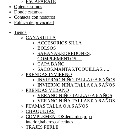
ESCAPARATE
Quienes somos
Donde estamos
Contacta con nosotros
Política de privacidad
Tienda
CANASTILLA
ACCESORIOS SILLA
BOLSOS
SABANAS,EDREDONES,
COMPLEMENTOS….
CAPA BAÑO
SACOS,MANTAS,TOQUILLAS…..
PRENDAS INVIERNO
INVIERNO NIÑO TALLA 0 A 6 AÑOS
INVIERNO NIÑA TALLA 0 A 6 AÑOS
PRENDAS VERANO
VERANO NIÑO TALLA 0 A 6 AÑOS
VERANO NIÑA TALLAS 0 A 6 AÑOS
PIJAMAS TALLA O A 6 AÑOS
CHAQUETAS
COMPLEMENTOS:leotardos,ropa
interior,baberos,calcetines…..
TRAJES PERLE