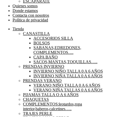
ESCAPARATE
Quienes somos
Donde estamos
Contacta con nosotros
Política de privacidad
Tienda
CANASTILLA
ACCESORIOS SILLA
BOLSOS
SABANAS,EDREDONES,
COMPLEMENTOS….
CAPA BAÑO
SACOS,MANTAS,TOQUILLAS…..
PRENDAS INVIERNO
INVIERNO NIÑO TALLA 0 A 6 AÑOS
INVIERNO NIÑA TALLA 0 A 6 AÑOS
PRENDAS VERANO
VERANO NIÑO TALLA 0 A 6 AÑOS
VERANO NIÑA TALLAS 0 A 6 AÑOS
PIJAMAS TALLA O A 6 AÑOS
CHAQUETAS
COMPLEMENTOS:leotardos,ropa
interior,baberos,calcetines…..
TRAJES PERLE