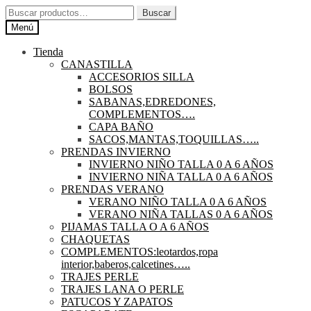
Ir
Ir
Buscar
Buscar
a
al
por:
Menú
la
contenido
navegación
Tienda
CANASTILLA
ACCESORIOS SILLA
BOLSOS
SABANAS,EDREDONES,
COMPLEMENTOS….
CAPA BAÑO
SACOS,MANTAS,TOQUILLAS…..
PRENDAS INVIERNO
INVIERNO NIÑO TALLA 0 A 6 AÑOS
INVIERNO NIÑA TALLA 0 A 6 AÑOS
PRENDAS VERANO
VERANO NIÑO TALLA 0 A 6 AÑOS
VERANO NIÑA TALLAS 0 A 6 AÑOS
PIJAMAS TALLA O A 6 AÑOS
CHAQUETAS
COMPLEMENTOS:leotardos,ropa
interior,baberos,calcetines…..
TRAJES PERLE
TRAJES LANA O PERLE
PATUCOS Y ZAPATOS