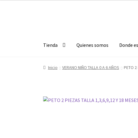
Ir
Ir
a
al
la
contenido
navegación
Tienda
Quienes somos
Donde e
Inicio
VERANO NIÑO TALLA 0 A 6 AÑOS
PETO 2 