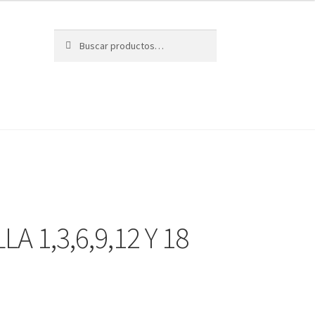
Buscar
Buscar
por:
A 1,3,6,9,12 Y 18