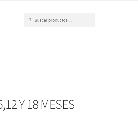
Buscar
Buscar
por:
6,12 Y 18 MESES