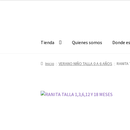
Ir
Ir
a
al
la
contenido
navegación
Tienda
Quienes somos
Donde e
Inicio
VERANO NIÑO TALLA 0 A 6 AÑOS
RANITA 