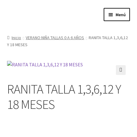
Ir
Ir
Menú
a
al
la
contenido
Expandi
Tienda
navegación
el
Inicio
VERANO NIÑA TALLAS 0 A 6 AÑOS
RANITA TALLA 1,3,6,12
menú
Y 18 MESES
Quienes somos
hijo
Donde estamos
Contacta con nosotros
🔍
RANITA TALLA 1,3,6,12 Y
Política de privacidad
18 MESES