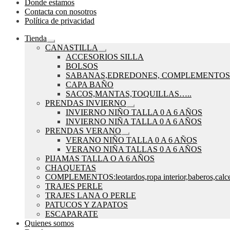
Donde estamos
Contacta con nosotros
Política de privacidad
Tienda
Expandir
CANASTILLA
el
Expandir
ACCESORIOS SILLA
menú
el
BOLSOS
hijo
menú
SABANAS,EDREDONES, COMPLEMENTOS
hijo
CAPA BAÑO
SACOS,MANTAS,TOQUILLAS…..
PRENDAS INVIERNO
Expandir
INVIERNO NIÑO TALLA 0 A 6 AÑOS
el
INVIERNO NIÑA TALLA 0 A 6 AÑOS
menú
PRENDAS VERANO
hijo
Expandir
VERANO NIÑO TALLA 0 A 6 AÑOS
el
VERANO NIÑA TALLAS 0 A 6 AÑOS
menú
PIJAMAS TALLA O A 6 AÑOS
hijo
CHAQUETAS
COMPLEMENTOS:leotardos,ropa interior,baberos,calce
TRAJES PERLE
TRAJES LANA O PERLE
PATUCOS Y ZAPATOS
ESCAPARATE
Quienes somos