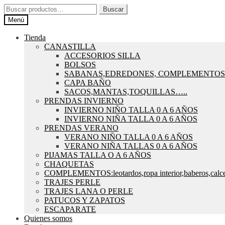
Ir
Ir
Buscar
Buscar
a
al
por:
Menú
la
contenido
navegación
Tienda
CANASTILLA
ACCESORIOS SILLA
BOLSOS
SABANAS,EDREDONES, COMPLEMENTOS
CAPA BAÑO
SACOS,MANTAS,TOQUILLAS…..
PRENDAS INVIERNO
INVIERNO NIÑO TALLA 0 A 6 AÑOS
INVIERNO NIÑA TALLA 0 A 6 AÑOS
PRENDAS VERANO
VERANO NIÑO TALLA 0 A 6 AÑOS
VERANO NIÑA TALLAS 0 A 6 AÑOS
PIJAMAS TALLA O A 6 AÑOS
CHAQUETAS
COMPLEMENTOS:leotardos,ropa interior,baberos,calce
TRAJES PERLE
TRAJES LANA O PERLE
PATUCOS Y ZAPATOS
ESCAPARATE
Quienes somos