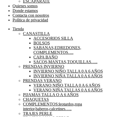
ESCAPARATE
Quienes somos
Donde estamos
Contacta con nosotros
Política de privacidad
Tienda
CANASTILLA
ACCESORIOS SILLA
BOLSOS
SABANAS,EDREDONES,
COMPLEMENTOS….
CAPA BAÑO
SACOS,MANTAS,TOQUILLAS…..
PRENDAS INVIERNO
INVIERNO NIÑO TALLA 0 A 6 AÑOS
INVIERNO NIÑA TALLA 0 A 6 AÑOS
PRENDAS VERANO
VERANO NIÑO TALLA 0 A 6 AÑOS
VERANO NIÑA TALLAS 0 A 6 AÑOS
PIJAMAS TALLA O A 6 AÑOS
CHAQUETAS
COMPLEMENTOS:leotardos,ropa
interior,baberos,calcetines…..
TRAJES PERLE