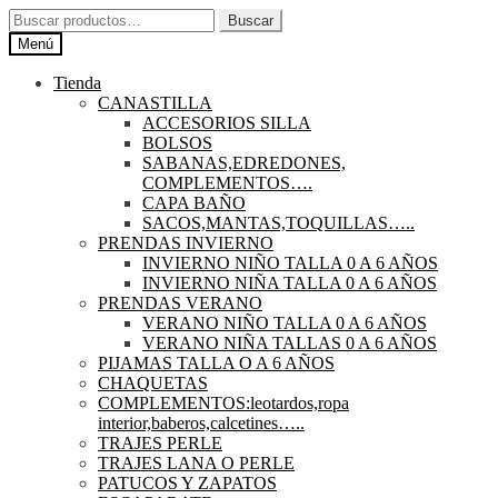
Ir
Ir
Buscar
Buscar
a
al
por:
Menú
la
contenido
navegación
Tienda
CANASTILLA
ACCESORIOS SILLA
BOLSOS
SABANAS,EDREDONES,
COMPLEMENTOS….
CAPA BAÑO
SACOS,MANTAS,TOQUILLAS…..
PRENDAS INVIERNO
INVIERNO NIÑO TALLA 0 A 6 AÑOS
INVIERNO NIÑA TALLA 0 A 6 AÑOS
PRENDAS VERANO
VERANO NIÑO TALLA 0 A 6 AÑOS
VERANO NIÑA TALLAS 0 A 6 AÑOS
PIJAMAS TALLA O A 6 AÑOS
CHAQUETAS
COMPLEMENTOS:leotardos,ropa
interior,baberos,calcetines…..
TRAJES PERLE
TRAJES LANA O PERLE
PATUCOS Y ZAPATOS