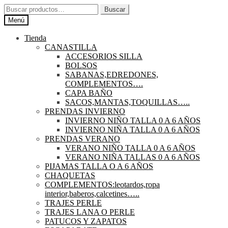
Ir
Ir
Buscar
Buscar
a
al
por:
Menú
la
contenido
navegación
Tienda
CANASTILLA
ACCESORIOS SILLA
BOLSOS
SABANAS,EDREDONES,
COMPLEMENTOS….
CAPA BAÑO
SACOS,MANTAS,TOQUILLAS…..
PRENDAS INVIERNO
INVIERNO NIÑO TALLA 0 A 6 AÑOS
INVIERNO NIÑA TALLA 0 A 6 AÑOS
PRENDAS VERANO
VERANO NIÑO TALLA 0 A 6 AÑOS
VERANO NIÑA TALLAS 0 A 6 AÑOS
PIJAMAS TALLA O A 6 AÑOS
CHAQUETAS
COMPLEMENTOS:leotardos,ropa
interior,baberos,calcetines…..
TRAJES PERLE
TRAJES LANA O PERLE
PATUCOS Y ZAPATOS