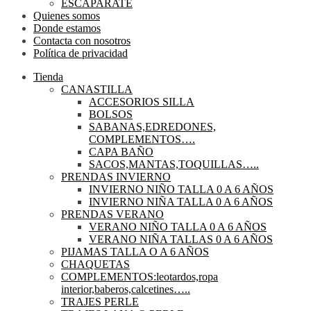
ESCAPARATE
Quienes somos
Donde estamos
Contacta con nosotros
Política de privacidad
Tienda
CANASTILLA
ACCESORIOS SILLA
BOLSOS
SABANAS,EDREDONES,
COMPLEMENTOS….
CAPA BAÑO
SACOS,MANTAS,TOQUILLAS…..
PRENDAS INVIERNO
INVIERNO NIÑO TALLA 0 A 6 AÑOS
INVIERNO NIÑA TALLA 0 A 6 AÑOS
PRENDAS VERANO
VERANO NIÑO TALLA 0 A 6 AÑOS
VERANO NIÑA TALLAS 0 A 6 AÑOS
PIJAMAS TALLA O A 6 AÑOS
CHAQUETAS
COMPLEMENTOS:leotardos,ropa
interior,baberos,calcetines…..
TRAJES PERLE