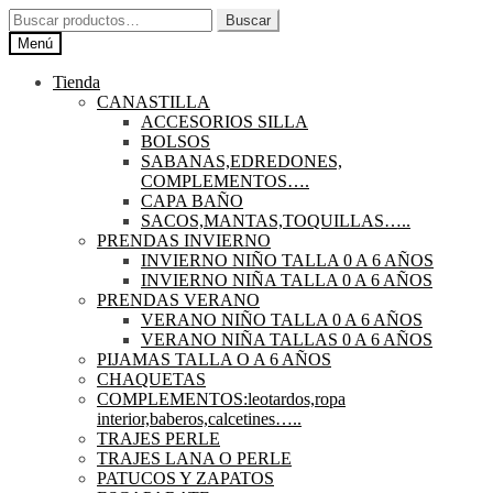
Ir
Ir
Buscar
Buscar
a
al
por:
Menú
la
contenido
navegación
Tienda
CANASTILLA
ACCESORIOS SILLA
BOLSOS
SABANAS,EDREDONES,
COMPLEMENTOS….
CAPA BAÑO
SACOS,MANTAS,TOQUILLAS…..
PRENDAS INVIERNO
INVIERNO NIÑO TALLA 0 A 6 AÑOS
INVIERNO NIÑA TALLA 0 A 6 AÑOS
PRENDAS VERANO
VERANO NIÑO TALLA 0 A 6 AÑOS
VERANO NIÑA TALLAS 0 A 6 AÑOS
PIJAMAS TALLA O A 6 AÑOS
CHAQUETAS
COMPLEMENTOS:leotardos,ropa
interior,baberos,calcetines…..
TRAJES PERLE
TRAJES LANA O PERLE
PATUCOS Y ZAPATOS