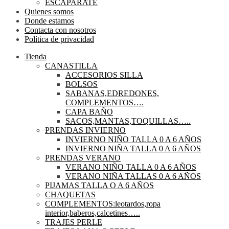
ESCAPARATE
Quienes somos
Donde estamos
Contacta con nosotros
Política de privacidad
Tienda
CANASTILLA
ACCESORIOS SILLA
BOLSOS
SABANAS,EDREDONES,
COMPLEMENTOS….
CAPA BAÑO
SACOS,MANTAS,TOQUILLAS…..
PRENDAS INVIERNO
INVIERNO NIÑO TALLA 0 A 6 AÑOS
INVIERNO NIÑA TALLA 0 A 6 AÑOS
PRENDAS VERANO
VERANO NIÑO TALLA 0 A 6 AÑOS
VERANO NIÑA TALLAS 0 A 6 AÑOS
PIJAMAS TALLA O A 6 AÑOS
CHAQUETAS
COMPLEMENTOS:leotardos,ropa
interior,baberos,calcetines…..
TRAJES PERLE