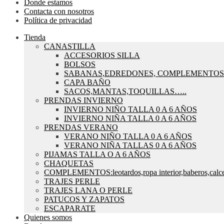
Donde estamos
Contacta con nosotros
Política de privacidad
Tienda
CANASTILLA
ACCESORIOS SILLA
BOLSOS
SABANAS,EDREDONES, COMPLEMENTOS
CAPA BAÑO
SACOS,MANTAS,TOQUILLAS…..
PRENDAS INVIERNO
INVIERNO NIÑO TALLA 0 A 6 AÑOS
INVIERNO NIÑA TALLA 0 A 6 AÑOS
PRENDAS VERANO
VERANO NIÑO TALLA 0 A 6 AÑOS
VERANO NIÑA TALLAS 0 A 6 AÑOS
PIJAMAS TALLA O A 6 AÑOS
CHAQUETAS
COMPLEMENTOS:leotardos,ropa interior,baberos,calce
TRAJES PERLE
TRAJES LANA O PERLE
PATUCOS Y ZAPATOS
ESCAPARATE
Quienes somos