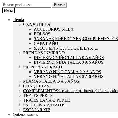
Ir
Ir
Buscar
Buscar
a
al
por:
Menú
la
contenido
navegación
Tienda
CANASTILLA
ACCESORIOS SILLA
BOLSOS
SABANAS,EDREDONES, COMPLEMENTOS
CAPA BAÑO
SACOS,MANTAS,TOQUILLAS…..
PRENDAS INVIERNO
INVIERNO NIÑO TALLA 0 A 6 AÑOS
INVIERNO NIÑA TALLA 0 A 6 AÑOS
PRENDAS VERANO
VERANO NIÑO TALLA 0 A 6 AÑOS
VERANO NIÑA TALLAS 0 A 6 AÑOS
PIJAMAS TALLA O A 6 AÑOS
CHAQUETAS
COMPLEMENTOS:leotardos,ropa interior,baberos,calce
TRAJES PERLE
TRAJES LANA O PERLE
PATUCOS Y ZAPATOS
ESCAPARATE
Quienes somos