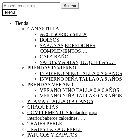
Ir
Ir
Buscar
Buscar
a
al
por:
Menú
la
contenido
navegación
Tienda
CANASTILLA
ACCESORIOS SILLA
BOLSOS
SABANAS,EDREDONES,
COMPLEMENTOS….
CAPA BAÑO
SACOS,MANTAS,TOQUILLAS…..
PRENDAS INVIERNO
INVIERNO NIÑO TALLA 0 A 6 AÑOS
INVIERNO NIÑA TALLA 0 A 6 AÑOS
PRENDAS VERANO
VERANO NIÑO TALLA 0 A 6 AÑOS
VERANO NIÑA TALLAS 0 A 6 AÑOS
PIJAMAS TALLA O A 6 AÑOS
CHAQUETAS
COMPLEMENTOS:leotardos,ropa
interior,baberos,calcetines…..
TRAJES PERLE
TRAJES LANA O PERLE
PATUCOS Y ZAPATOS