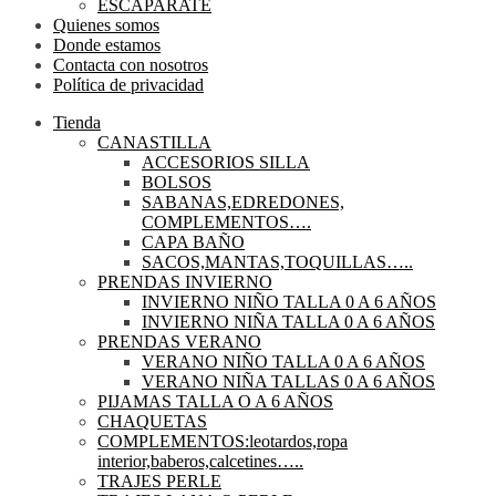
ESCAPARATE
Quienes somos
Donde estamos
Contacta con nosotros
Política de privacidad
Tienda
CANASTILLA
ACCESORIOS SILLA
BOLSOS
SABANAS,EDREDONES,
COMPLEMENTOS….
CAPA BAÑO
SACOS,MANTAS,TOQUILLAS…..
PRENDAS INVIERNO
INVIERNO NIÑO TALLA 0 A 6 AÑOS
INVIERNO NIÑA TALLA 0 A 6 AÑOS
PRENDAS VERANO
VERANO NIÑO TALLA 0 A 6 AÑOS
VERANO NIÑA TALLAS 0 A 6 AÑOS
PIJAMAS TALLA O A 6 AÑOS
CHAQUETAS
COMPLEMENTOS:leotardos,ropa
interior,baberos,calcetines…..
TRAJES PERLE