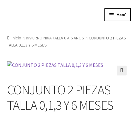
Ir
Ir
Menú
a
al
la
contenido
Expandi
Tienda
navegación
el
Inicio
INVIERNO NIÑA TALLA 0 A 6 AÑOS
CONJUNTO 2 PIEZAS
menú
TALLA 0,1,3 Y 6 MESES
Quienes somos
hijo
Donde estamos
Contacta con nosotros
🔍
CONJUNTO 2 PIEZAS
Política de privacidad
TALLA 0,1,3 Y 6 MESES