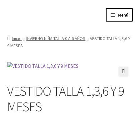
Ir
Ir
Menú
a
al
la
contenido
Expandi
Tienda
navegación
el
Inicio
INVIERNO NIÑA TALLA 0 A 6 AÑOS
VESTIDO TALLA 1,3,6 Y
menú
9 MESES
Quienes somos
hijo
Donde estamos
Contacta con nosotros
🔍
VESTIDO TALLA 1,3,6 Y 9
Política de privacidad
MESES