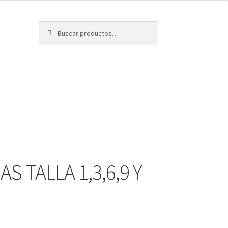
Buscar
Buscar
por:
S TALLA 1,3,6,9 Y