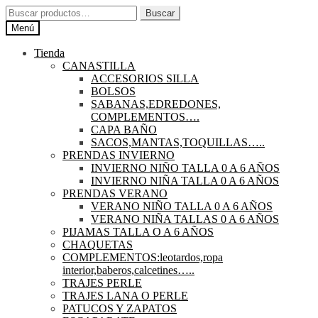
Ir
Ir
Buscar
Buscar
a
al
por:
Menú
la
contenido
navegación
Tienda
CANASTILLA
ACCESORIOS SILLA
BOLSOS
SABANAS,EDREDONES,
COMPLEMENTOS….
CAPA BAÑO
SACOS,MANTAS,TOQUILLAS…..
PRENDAS INVIERNO
INVIERNO NIÑO TALLA 0 A 6 AÑOS
INVIERNO NIÑA TALLA 0 A 6 AÑOS
PRENDAS VERANO
VERANO NIÑO TALLA 0 A 6 AÑOS
VERANO NIÑA TALLAS 0 A 6 AÑOS
PIJAMAS TALLA O A 6 AÑOS
CHAQUETAS
COMPLEMENTOS:leotardos,ropa
interior,baberos,calcetines…..
TRAJES PERLE
TRAJES LANA O PERLE
PATUCOS Y ZAPATOS