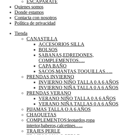
ESCAPARATE
Quienes somos
Donde estamos
Contacta con nosotros
Política de privacidad
Tienda
CANASTILLA
ACCESORIOS SILLA
BOLSOS
SABANAS,EDREDONES,
COMPLEMENTOS….
CAPA BAÑO
SACOS,MANTAS,TOQUILLAS…..
PRENDAS INVIERNO
INVIERNO NIÑO TALLA 0 A 6 AÑOS
INVIERNO NIÑA TALLA 0 A 6 AÑOS
PRENDAS VERANO
VERANO NIÑO TALLA 0 A 6 AÑOS
VERANO NIÑA TALLAS 0 A 6 AÑOS
PIJAMAS TALLA O A 6 AÑOS
CHAQUETAS
COMPLEMENTOS:leotardos,ropa
interior,baberos,calcetines…..
TRAJES PERLE