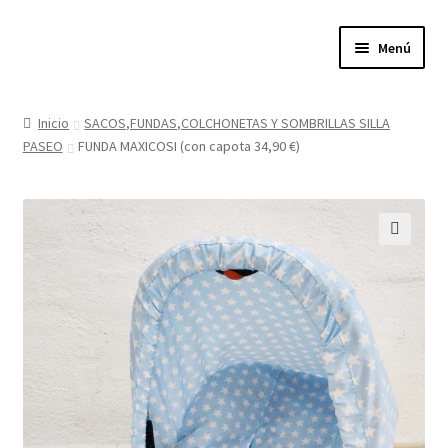
Ir
Ir
Menú
a
al
la
contenido
Expandi
Tienda
navegación
el
Inicio
SACOS,FUNDAS,COLCHONETAS Y SOMBRILLAS SILLA
menú
PASEO
FUNDA MAXICOSI (con capota 34,90 €)
Quienes somos
hijo
Donde estamos
Contacta con nosotros
🔍
Política de privacidad