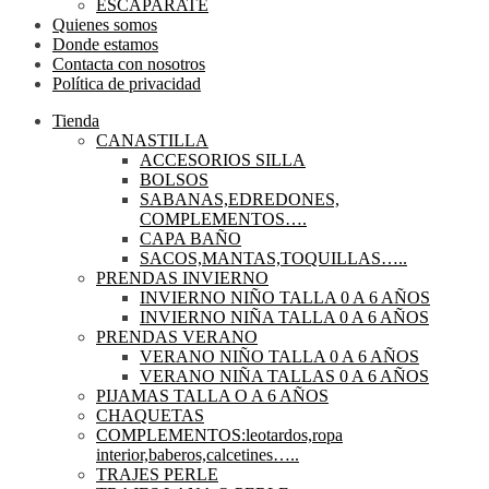
ESCAPARATE
Quienes somos
Donde estamos
Contacta con nosotros
Política de privacidad
Tienda
CANASTILLA
ACCESORIOS SILLA
BOLSOS
SABANAS,EDREDONES,
COMPLEMENTOS….
CAPA BAÑO
SACOS,MANTAS,TOQUILLAS…..
PRENDAS INVIERNO
INVIERNO NIÑO TALLA 0 A 6 AÑOS
INVIERNO NIÑA TALLA 0 A 6 AÑOS
PRENDAS VERANO
VERANO NIÑO TALLA 0 A 6 AÑOS
VERANO NIÑA TALLAS 0 A 6 AÑOS
PIJAMAS TALLA O A 6 AÑOS
CHAQUETAS
COMPLEMENTOS:leotardos,ropa
interior,baberos,calcetines…..
TRAJES PERLE