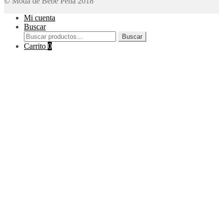
© Moda de Bebe Peña 2018
Mi cuenta
Buscar
Buscar
Buscar
por:
Carrito
0