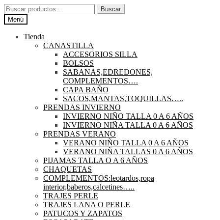
Ir
Ir
Buscar
Buscar
a
al
por:
Menú
la
contenido
navegación
Tienda
CANASTILLA
ACCESORIOS SILLA
BOLSOS
SABANAS,EDREDONES,
COMPLEMENTOS….
CAPA BAÑO
SACOS,MANTAS,TOQUILLAS…..
PRENDAS INVIERNO
INVIERNO NIÑO TALLA 0 A 6 AÑOS
INVIERNO NIÑA TALLA 0 A 6 AÑOS
PRENDAS VERANO
VERANO NIÑO TALLA 0 A 6 AÑOS
VERANO NIÑA TALLAS 0 A 6 AÑOS
PIJAMAS TALLA O A 6 AÑOS
CHAQUETAS
COMPLEMENTOS:leotardos,ropa
interior,baberos,calcetines…..
TRAJES PERLE
TRAJES LANA O PERLE
PATUCOS Y ZAPATOS