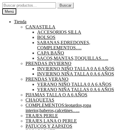
Ir
Ir
Buscar
Buscar
a
al
por:
Menú
la
contenido
navegación
Tienda
CANASTILLA
ACCESORIOS SILLA
BOLSOS
SABANAS,EDREDONES,
COMPLEMENTOS….
CAPA BAÑO
SACOS,MANTAS,TOQUILLAS…..
PRENDAS INVIERNO
INVIERNO NIÑO TALLA 0 A 6 AÑOS
INVIERNO NIÑA TALLA 0 A 6 AÑOS
PRENDAS VERANO
VERANO NIÑO TALLA 0 A 6 AÑOS
VERANO NIÑA TALLAS 0 A 6 AÑOS
PIJAMAS TALLA O A 6 AÑOS
CHAQUETAS
COMPLEMENTOS:leotardos,ropa
interior,baberos,calcetines…..
TRAJES PERLE
TRAJES LANA O PERLE
PATUCOS Y ZAPATOS