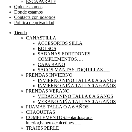
ESCAPARATE
Quienes somos
Donde estamos
Contacta con nosotros
Política de privacidad
Tienda
CANASTILLA
ACCESORIOS SILLA
BOLSOS
SABANAS,EDREDONES,
COMPLEMENTOS….
CAPA BAÑO
SACOS,MANTAS,TOQUILLAS…..
PRENDAS INVIERNO
INVIERNO NIÑO TALLA 0 A 6 AÑOS
INVIERNO NIÑA TALLA 0 A 6 AÑOS
PRENDAS VERANO
VERANO NIÑO TALLA 0 A 6 AÑOS
VERANO NIÑA TALLAS 0 A 6 AÑOS
PIJAMAS TALLA O A 6 AÑOS
CHAQUETAS
COMPLEMENTOS:leotardos,ropa
interior,baberos,calcetines…..
TRAJES PERLE