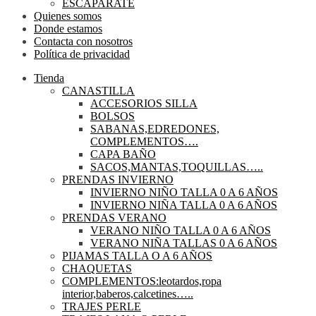
ESCAPARATE
Quienes somos
Donde estamos
Contacta con nosotros
Política de privacidad
Tienda
CANASTILLA
ACCESORIOS SILLA
BOLSOS
SABANAS,EDREDONES,
COMPLEMENTOS….
CAPA BAÑO
SACOS,MANTAS,TOQUILLAS…..
PRENDAS INVIERNO
INVIERNO NIÑO TALLA 0 A 6 AÑOS
INVIERNO NIÑA TALLA 0 A 6 AÑOS
PRENDAS VERANO
VERANO NIÑO TALLA 0 A 6 AÑOS
VERANO NIÑA TALLAS 0 A 6 AÑOS
PIJAMAS TALLA O A 6 AÑOS
CHAQUETAS
COMPLEMENTOS:leotardos,ropa
interior,baberos,calcetines…..
TRAJES PERLE