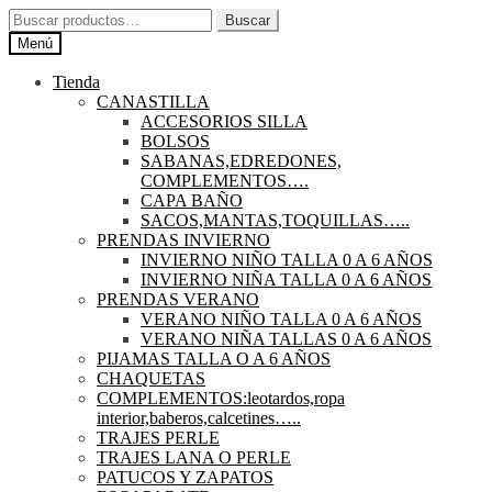
Ir
Ir
Buscar
Buscar
a
al
por:
Menú
la
contenido
navegación
Tienda
CANASTILLA
ACCESORIOS SILLA
BOLSOS
SABANAS,EDREDONES,
COMPLEMENTOS….
CAPA BAÑO
SACOS,MANTAS,TOQUILLAS…..
PRENDAS INVIERNO
INVIERNO NIÑO TALLA 0 A 6 AÑOS
INVIERNO NIÑA TALLA 0 A 6 AÑOS
PRENDAS VERANO
VERANO NIÑO TALLA 0 A 6 AÑOS
VERANO NIÑA TALLAS 0 A 6 AÑOS
PIJAMAS TALLA O A 6 AÑOS
CHAQUETAS
COMPLEMENTOS:leotardos,ropa
interior,baberos,calcetines…..
TRAJES PERLE
TRAJES LANA O PERLE
PATUCOS Y ZAPATOS