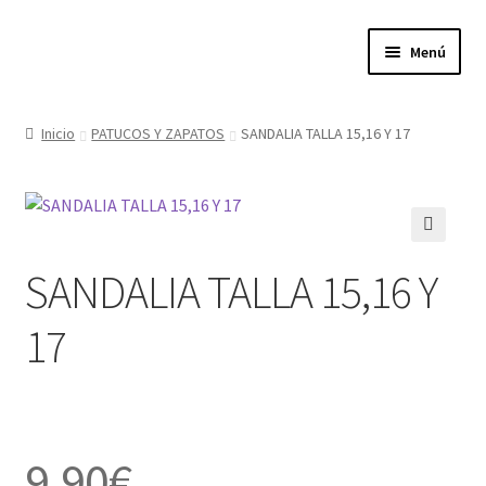
Ir
Ir
Menú
a
al
la
contenido
Expandi
Tienda
navegación
el
Inicio
PATUCOS Y ZAPATOS
SANDALIA TALLA 15,16 Y 17
menú
Quienes somos
hijo
Donde estamos
🔍
SANDALIA TALLA 15,16 Y
Contacta con nosotros
17
Política de privacidad
9.90
€