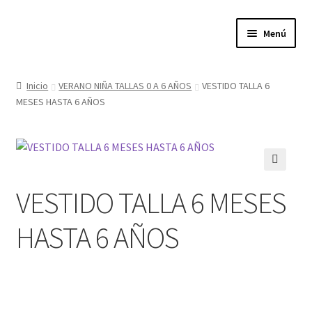
Ir
Ir
Menú
a
al
la
contenido
Expandi
Tienda
navegación
el
Inicio
VERANO NIÑA TALLAS 0 A 6 AÑOS
VESTIDO TALLA 6
menú
MESES HASTA 6 AÑOS
Quienes somos
hijo
Donde estamos
Contacta con nosotros
🔍
VESTIDO TALLA 6 MESES
Política de privacidad
HASTA 6 AÑOS