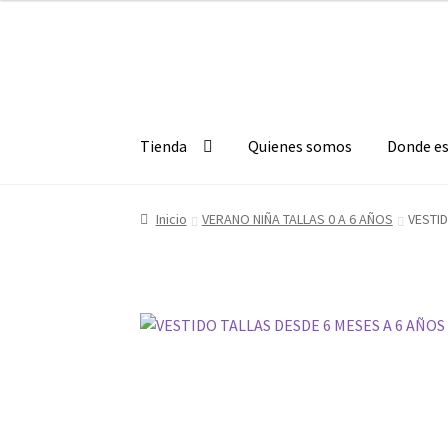
Ir
Ir
a
al
la
contenido
navegación
Tienda
Quienes somos
Donde e
Inicio
VERANO NIÑA TALLAS 0 A 6 AÑOS
VESTID