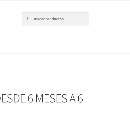
Buscar
Buscar
por:
ESDE 6 MESES A 6